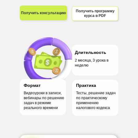
Получить программу
Получить консультацию
курса в PDF
Длительность
2 месяца, 3 урока в
неделю
Формат
Практика
Видеоуроки в записи,
Тесты, решение задач
вебинары по решению
по практическому
задач в режиме
применению
реального времени
налогового кодекса