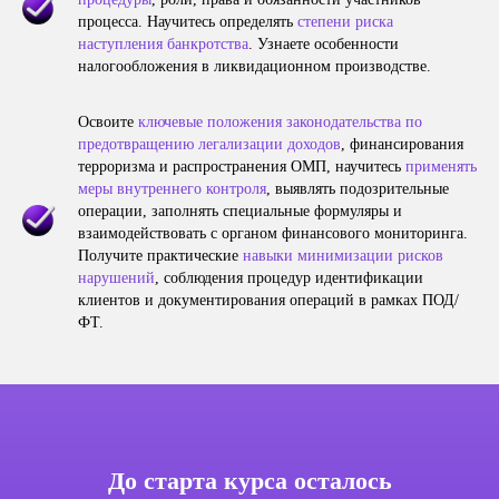
процесса. Научитесь определять
степени риска
наступления банкротства
. Узнаете особенности
налогообложения в ликвидационном производстве.
Освоите
ключевые положения законодательства по
предотвращению легализации доходов
, финансирования
терроризма и распространения ОМП, научитесь
применять
меры внутреннего контроля
, выявлять подозрительные
операции, заполнять специальные формуляры и
взаимодействовать с органом финансового мониторинга.
Получите практические
навыки минимизации рисков
нарушений
, соблюдения процедур идентификации
клиентов и документирования операций в рамках ПОД/
ФТ.
До старта курса осталось