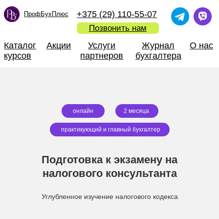
+375 (29) 110-55-07
ПрофБухПлюс
Позвонить нам
Каталог
Акции
Услуги
Журнал
О нас
курсов
партнеров
бухгалтера
онлайн
2 месяца
практикующий и главный бухгалтер
Подготовка к экзамену на
налогового консультанта
Углубленное изучение налогового кодекса