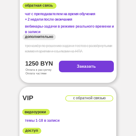
обратная связь
чат с преподавателем на время обучения
+ 2 недели после окончания
вебинары-задачи в режиме реального времени и
в записи
дополнительно
тренажёр по решению задач и тестов с развёрнутыми
комментариями и ссылками на НПА
1250 BYN
Заказать
Оплата в рассрочку
Оплата частями
VIP
с обратной связью
видеоуроки
темы 1-18 в записи
доступ