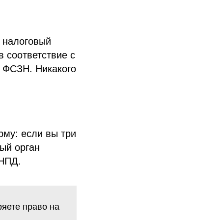
ь налоговый
в соответствие с
в ФСЗН. Никакого
му: если вы три
ый орган
 НПД.
ряете право на