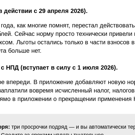
в действии с 29 апреля 2026).
 года, как многие помнят, перестал действоват
блей. Сейчас норму просто технически привели 
сом. Льготы остались только в части взносов 
та больше нет.
 с НПД (вступает в силу с 1 июля 2026).
е впереди. В приложение добавляют новую нор
заплатили вовремя исчисленный налог, налогов
рямо в приложении о прекращении применения
оря:
три просрочки подряд — и вы автоматически те
. Следите за сроками уплаты тщательнее.