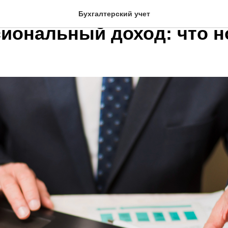
ия по налогу на
Бухгалтерский учет
иональный доход: что н