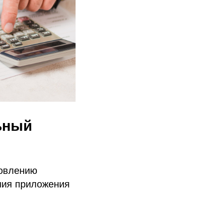
ьный
новлению
ния приложения