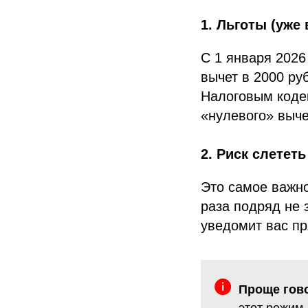
1. Льготы (уже 
С 1 января 2026
вычет в 2000 ру
Налоговым кодек
«нулевого» выче
2. Риск слететь
Это самое важно
раза подряд не 
уведомит вас п
Проще гов
этот режим