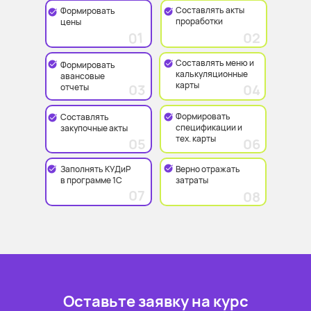
Составлять акты
Формировать
проработки
цены
01
02
Составлять меню и
Формировать
калькуляционные
авансовые
карты
03
04
отчеты
Формировать
Составлять
спецификации и
закупочные акты
тех. карты
05
06
Заполнять КУДиР
Верно отражать
в программе 1С
затраты
07
08
Оставьте заявку на курс