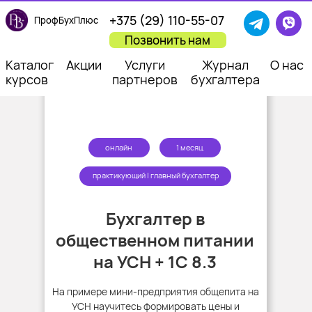
+375 (29) 110-55-07
ПрофБухПлюс
Позвонить нам
Каталог
Акции
Услуги
Журнал
О нас
курсов
партнеров
бухгалтера
онлайн
1 месяц
практикующий | главный бухгалтер
Бухгалтер в
общественном питании
на УСН + 1С 8.3
На примере мини-предприятия общепита на
УСН научитесь формировать цены и