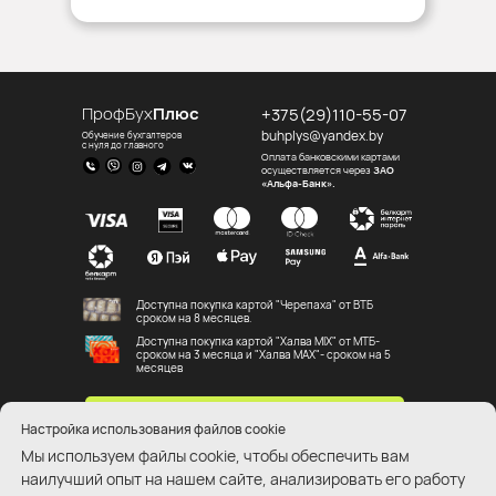
ПрофБух
Плюс
+375(29)110-55-07
buhplys@yandex.by
Обучение бухгалтеров
с нуля до главного
Оплата банковскими картами
осуществляется через
ЗАО
«Альфа-Банк».
Доступна покупка картой "Черепаха" от ВТБ
сроком на 8 месяцев.
Доступна покупка картой "Халва MIX" от МТБ-
сроком на 3 месяца и "Халва MAX"- сроком на 5
месяцев
ВХОД В КАБИНЕТ СТУДЕНТА
Настройка использования файлов cookie
КУПИТЬ ПОДАРОЧНЫЙ СЕРТИФИКАТ
Мы используем файлы cookie, чтобы обеспечить вам
наилучший опыт на нашем сайте, анализировать его работу