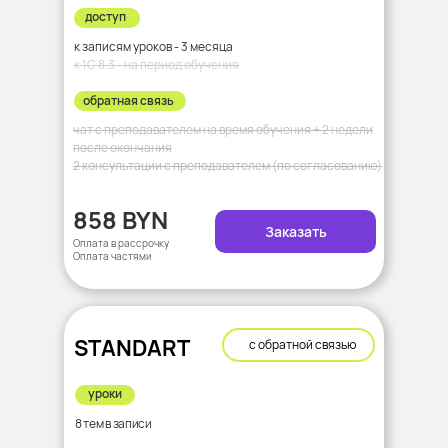
доступ
к записям уроков - 3 месяца
к 1С 8.3 - на период обучения
обратная связь
чат с преподавателем на время обучения + 2 недели
после окончания
2 консультации с преподавателем (по согласованию)
858 BYN
Заказать
Оплата в рассрочку
Оплата частями
STANDART
с обратной связью
уроки
8 тем в записи