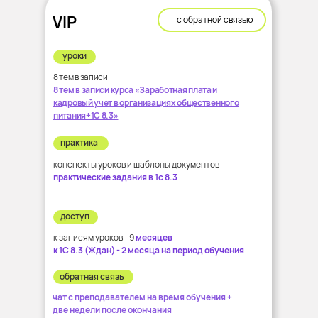
VIP
с обратной связью
уроки
8 тем в записи
8 тем в записи курса
«Заработная плата и
кадровый учет в организациях общественного
питания+1С 8.3»
практика
конспекты уроков и шаблоны документов
практические задания в 1с 8.3
доступ
к записям уроков - 9
месяцев
к 1С 8.3 (Ждан) - 2 месяца на период обучения
обратная связь
чат с преподавателем на время обучения +
две недели после окончания