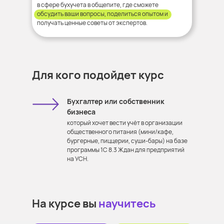
в сфере бухучета в общепите, где сможете
обсудить ваши вопросы, поделиться опытом и
получать ценные советы от экспертов.
Для кого подойдет курс
Бухгалтер или собственник
бизнеса
который хочет вести учёт в организации
общественного питания (мини/кафе,
бургерные, пиццерии, суши-бары) на базе
программы 1С 8.3 Ждан для предприятий
на УСН.
На курсе вы
научитесь