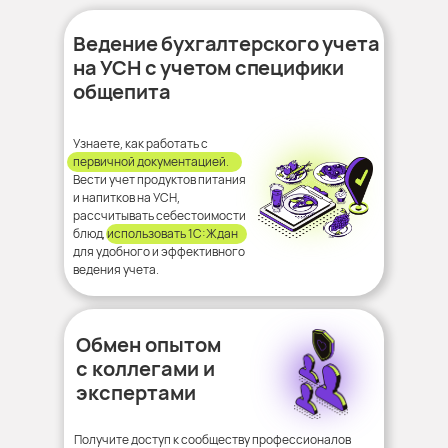
Ведение бухгалтерского учета
на УСН с учетом специфики
общепита
Узнаете, как работать с
первичной документацией.
Вести учет продуктов питания
и напитков на УСН,
рассчитывать себестоимости
блюд, использовать 1С:Ждан
для удобного и эффективного
ведения учета.
Обмен опытом
с коллегами и
экспертами
Получите доступ к сообществу профессионалов